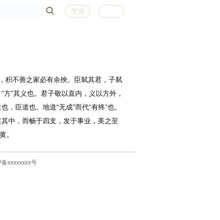
登录
注册
，积不善之家必有余殃。臣弑其君，子弑
“方”其义也。君子敬以直内，义以方外，
，臣道也。地道“无成”而代“有终”也。
在其中，而畅于四支，发于事业，美之至
地黄。
P备xxxxxxxx号