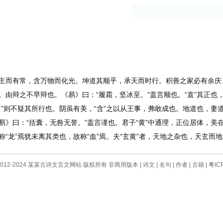
古籍
作者
而有常，含万物而化光。坤道其顺乎，承天而时行。积善之家必有余庆
由辩之不早辩也。《易》曰：“履霜，坚冰至。”盖言顺也。“直”其正也，
”则不疑其所行也。阴虽有美，“含”之以从王事，弗敢成也。地道也，妻道也
易》曰：“括囊，无咎无誉。”盖言谨也。君子“黄”中通理，正位居体，美
“龙”焉犹未离其类也，故称“血”焉。夫“玄黄”者，天地之杂也，天玄而
 © 2012-2024 某某古诗文言文网站 版权所有 非商用版本 |
诗文
|
名句
|
作者
|
古籍
|
粤IC