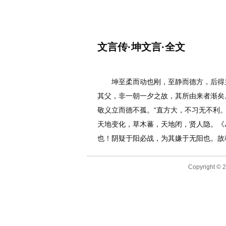
名诗文网
首页
诗文
名句
文言传·坤文言·全文
作者：
李白
坤至柔而动也刚，至静而德方，后得主
其父，非一朝一夕之故，其所由来者渐矣。
敬义立而德不孤。“直方大，不习无不利。
天地变化，草木蕃，天地闭，贤人隐。《
也！阴疑于阳必战，为其嫌于无阳也。故称
Copyright