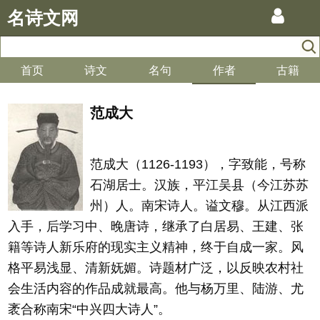
名诗文网
首页
诗文
名句
作者
古籍
范成大
范成大（1126-1193），字致能，号称
石湖居士。汉族，平江吴县（今江苏苏
州）人。南宋诗人。谥文穆。从江西派
入手，后学习中、晚唐诗，继承了白居易、王建、张
籍等诗人新乐府的现实主义精神，终于自成一家。风
格平易浅显、清新妩媚。诗题材广泛，以反映农村社
会生活内容的作品成就最高。他与杨万里、陆游、尤
袤合称南宋“中兴四大诗人”。