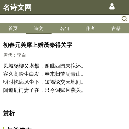
名诗文网
首页
诗文
名句
作者
古籍
初春元美席上赠茂秦得关字
唐代
：
李白
凤城杨柳又堪攀，谢脁西园未拟还。
客久高吟生白发，春来归梦满青山。
明时抱病风尘下，短褐论交天地间。
闻道鹿门妻子在，只今词赋且燕关。
赏析