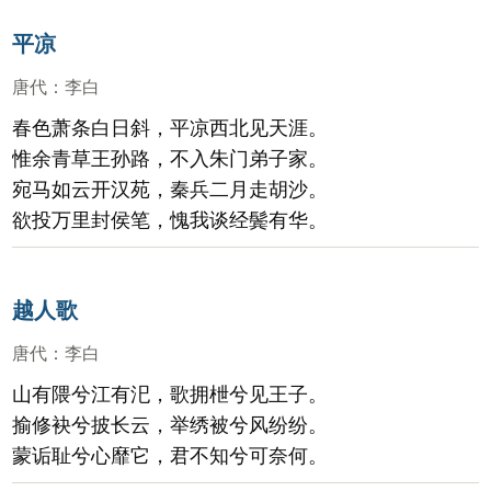
平凉
唐代
：
李白
春色萧条白日斜，平凉西北见天涯。
惟余青草王孙路，不入朱门弟子家。
宛马如云开汉苑，秦兵二月走胡沙。
欲投万里封侯笔，愧我谈经鬓有华。
越人歌
唐代
：
李白
山有隈兮江有汜，歌拥枻兮见王子。
揄修袂兮披长云，举绣被兮风纷纷。
蒙诟耻兮心靡它，君不知兮可奈何。