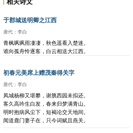
相关诗文
于郡城送明卿之江西
唐代
：
李白
青枫飒飒雨凄凄，秋色遥看入楚迷。
谁向孤舟怜逐客，白云相送大江西。
初春元美席上赠茂秦得关字
唐代
：
李白
凤城杨柳又堪攀，谢脁西园未拟还。
客久高吟生白发，春来归梦满青山。
明时抱病风尘下，短褐论交天地间。
闻道鹿门妻子在，只今词赋且燕关。