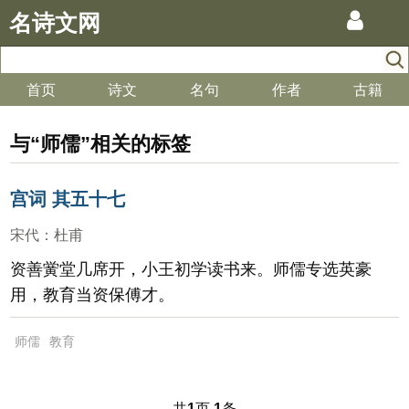
名诗文网
首页
诗文
名句
作者
古籍
与“师儒”相关的标签
宫词 其五十七
宋代
：
杜甫
资善黉堂几席开，小王初学读书来。师儒专选英豪
用，教育当资保傅才。
师儒
教育
共
页
条
1
1