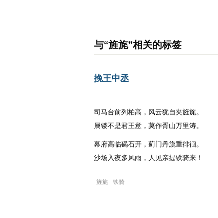
名诗文网
首页
诗文
名句
与“旌旄”相关的标签
挽王中丞
唐代
：
李白
司马台前列柏高，风云犹自夹旌旄。
属镂不是君王意，莫作胥山万里涛。
幕府高临碣石开，蓟门丹旐重徘徊。
沙场入夜多风雨，人见亲提铁骑来！
旌旄
铁骑