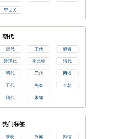
李世民
朝代
唐代
宋代
魏晋
近现代
南北朝
清代
明代
元代
两汉
五代
先秦
金朝
隋代
未知
热门标签
铁骑
旌旄
师儒