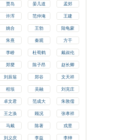
贾岛
晏几道
孟郊
许浑
范仲淹
王建
姚合
王勃
陆龟蒙
朱熹
秦观
方干
李峤
杜荀鹤
戴叔伦
郑燮
陈子昂
赵长卿
刘辰翁
郑谷
文天祥
程垓
吴融
刘克庄
卓文君
范成大
朱敦儒
王之涣
顾况
张孝祥
马戴
陈著
戎昱
刘义庆
李益
李绅