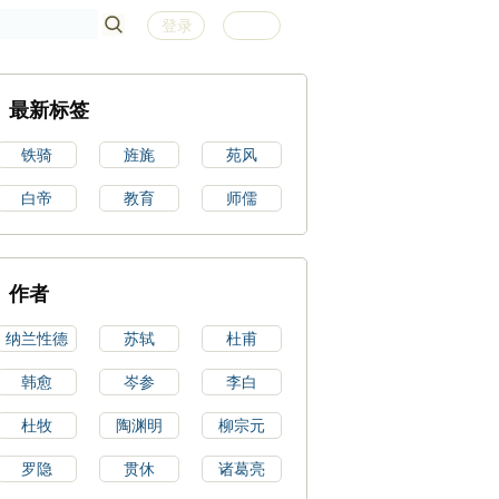
登录
注册
最新标签
铁骑
旌旄
苑风
白帝
教育
师儒
作者
纳兰性德
苏轼
杜甫
韩愈
岑参
李白
杜牧
陶渊明
柳宗元
罗隐
贯休
诸葛亮