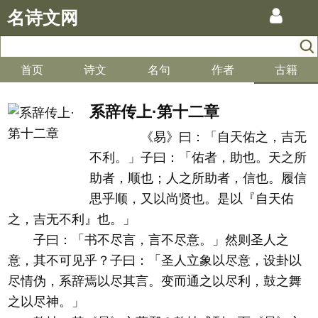
名诗文网
首页
诗文
名句
作者
古籍
系辞传上·第十二章
《易》曰：「自天佑之，吉无
不利。」子曰：「佑者，助也。天之所
助者，顺也；人之所助者，信也。履信
思乎顺，又以尚贤也。是以『自天佑
之，吉无不利』也。」
子曰：「书不尽言，言不尽意。」然则圣人之
意，其不可见乎？子曰：「圣人立象以尽意，设卦以
尽情伪，系辞焉以尽其言。变而通之以尽利，鼓之舞
之以尽神。」