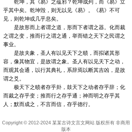
乾坤，其《易》之蕴邪？乾坤成列，而《易》立
乎其中矣。乾坤毁，则无以见《易》。《易》不可
见，则乾坤或几乎息矣。
是故形而上者谓之道，形而下者谓之器。化而裁
之谓之变，推而行之谓之通，举而错之天下之民谓之
事业。
是故夫象，圣人有以见天下之赜，而拟诸其形
容，像其物宜，是故谓之象。圣人有以见天下之动，
而观其会通，以行其典礼，系辞焉以断其吉凶，是故
谓之爻。
极天下之赜者存乎卦，鼓天下之动者存乎辞；化
而裁之存乎变；推而行之存乎通；神而明之存乎其
人；默而成之，不言而信，存乎德行。
Copyright © 2012-2024 某某古诗文言文网站 版权所有 非商用
版本