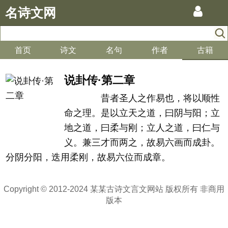
名诗文网
首页
诗文
名句
作者
古籍
说卦传·第二章
昔者圣人之作易也，将以顺性
命之理。是以立天之道，曰阴与阳；立
地之道，曰柔与刚；立人之道，曰仁与
义。兼三才而两之，故易六画而成卦。
分阴分阳，迭用柔刚，故易六位而成章。
Copyright © 2012-2024 某某古诗文言文网站 版权所有 非商用
版本