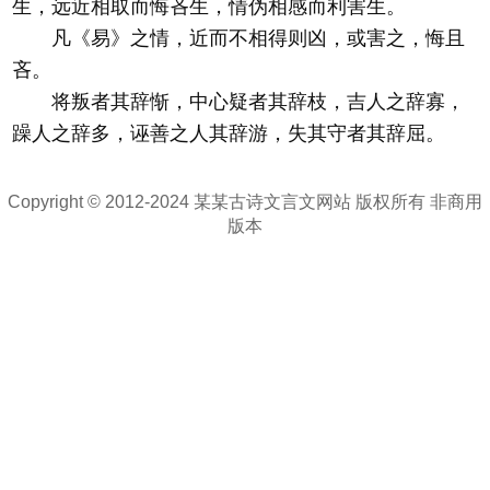
生，远近相取而悔吝生，情伪相感而利害生。
凡《易》之情，近而不相得则凶，或害之，悔且
吝。
将叛者其辞惭，中心疑者其辞枝，吉人之辞寡，
躁人之辞多，诬善之人其辞游，失其守者其辞屈。
Copyright © 2012-2024 某某古诗文言文网站 版权所有 非商用
版本