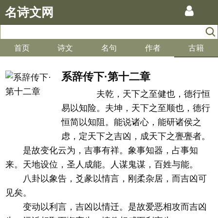
名诗文网
首页
诗文
名句
作者
古籍
系辞传下·第十二章
夫乾，天下之至健也，德行恒
易以知险。夫坤，天下之至顺也，德行
恒简以知阻。能说诸心，能研诸侯之
虑，定天下之吉凶，成天下之亹亹者。
是故变化云为，吉事有祥。象事知器，占事知
来。天地设位，圣人成能。人谋鬼谋，百姓与能。
八卦以象告，爻彖以情言，刚柔杂居，而吉凶可
见矣。
变动以利言，吉凶以情迁。是故爱恶相攻而吉凶