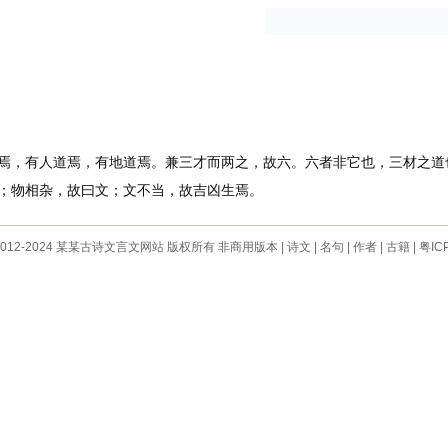
古籍
作者
，有人道焉，有地道焉。兼三才而两之，故六。六者非它也，三材之道
物相杂，故曰文；文不当，故吉凶生焉。
 © 2012-2024 某某古诗文言文网站 版权所有 非商用版本 |
诗文
|
名句
|
作者
|
古籍
|
粤IC