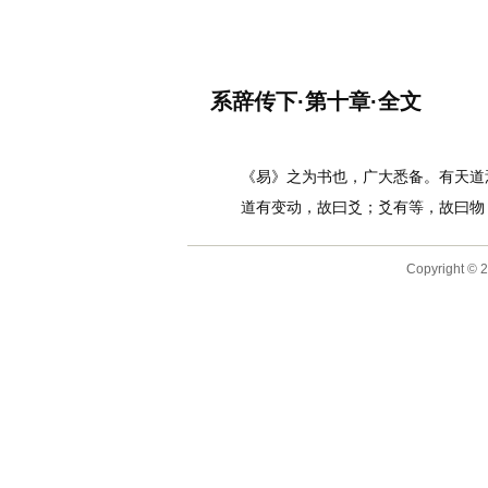
名诗文网
首页
诗文
名句
系辞传下·第十章·全文
作者：
李白
《易》之为书也，广大悉备。有天道焉
道有变动，故曰爻；爻有等，故曰物；
Copyright