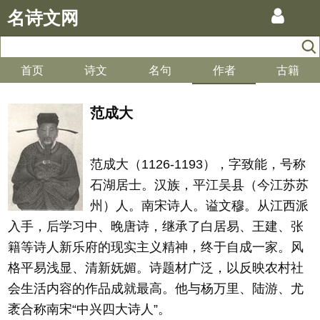
名诗文网
首页
诗文
名句
作者
古籍
范成大
范成大（1126-1193），字致能，号称
石湖居士。汉族，平江吴县（今江苏苏
州）人。南宋诗人。谥文穆。从江西派
入手，后学习中、晚唐诗，继承了白居易、王建、张
籍等诗人新乐府的现实主义精神，终于自成一家。风
格平易浅显、清新妩媚。诗题材广泛，以反映农村社
会生活内容的作品成就最高。他与杨万里、陆游、尤
袤合称南宋“中兴四大诗人”。