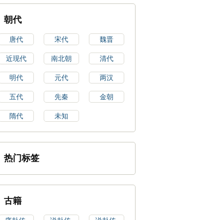
朝代
唐代
宋代
魏晋
近现代
南北朝
清代
明代
元代
两汉
五代
先秦
金朝
隋代
未知
热门标签
古籍