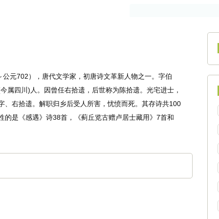
作者
古籍
1～公元702），唐代文学家，初唐诗文革新人物之一。字伯
(今属四川)人。因曾任右拾遗，后世称为陈拾遗。光宅进士，
字、右拾遗。解职归乡后受人所害，忧愤而死。其存诗共100
性的是《感遇》诗38首，《蓟丘览古赠卢居士藏用》7首和