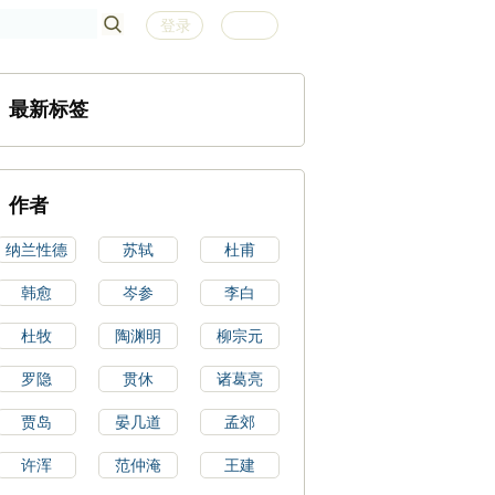
登录
注册
最新标签
作者
纳兰性德
苏轼
杜甫
韩愈
岑参
李白
杜牧
陶渊明
柳宗元
罗隐
贯休
诸葛亮
贾岛
晏几道
孟郊
许浑
范仲淹
王建