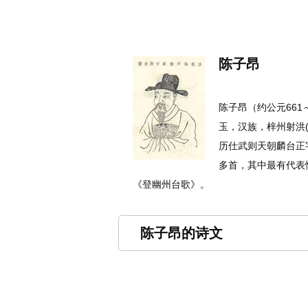
名诗文网
首页
诗文
名句
陈子昂
陈子昂（约公元66
玉，汉族，梓州射洪
历仕武则天朝麟台正
多首，其中最有代表
《登幽州台歌》。
陈子昂的诗文