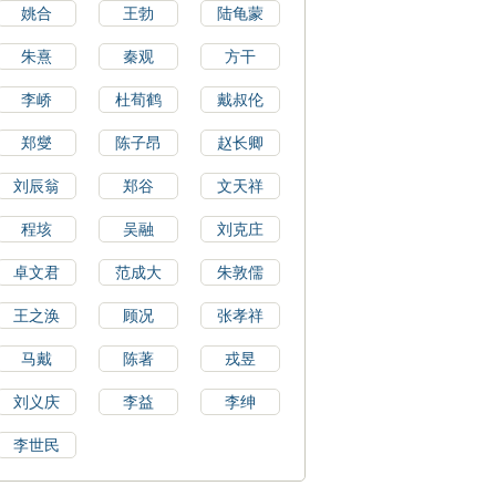
姚合
王勃
陆龟蒙
朱熹
秦观
方干
李峤
杜荀鹤
戴叔伦
郑燮
陈子昂
赵长卿
刘辰翁
郑谷
文天祥
程垓
吴融
刘克庄
卓文君
范成大
朱敦儒
王之涣
顾况
张孝祥
马戴
陈著
戎昱
刘义庆
李益
李绅
李世民