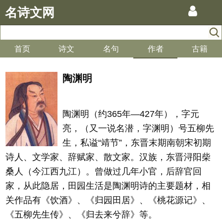
名诗文网
首页
诗文
名句
作者
古籍
陶渊明
陶渊明（约365年—427年），字元
亮，（又一说名潜，字渊明）号五柳先
生，私谥“靖节”，东晋末期南朝宋初期
诗人、文学家、辞赋家、散文家。汉族，东晋浔阳柴
桑人（今江西九江）。曾做过几年小官，后辞官回
家，从此隐居，田园生活是陶渊明诗的主要题材，相
关作品有《饮酒》、《归园田居》、《桃花源记》、
《五柳先生传》、《归去来兮辞》等。